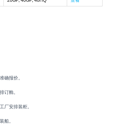
20GP, 40GP, 40HQ
查看
准确报价。
排订舱。
工厂安排装柜。
装船。