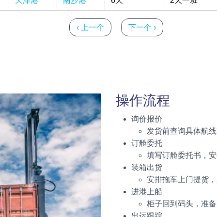
天津港
南沙港
6天
2天一班
前一页
下一页
‹ 上一个
下一个 ›
操作流程
询价报价
发货前查询具体航线
订舱委托
填写订舱委托书，安
装箱出货
安排拖车上门提货，
进港上船
柜子回到码头，准备
出运跟踪