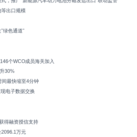
式，推广"新能源汽车动力电池分箱发运出口"联动监管
池等出口规模
"绿色通道"
146个WCO成员海关加入
升30%
时间最快缩至4分钟
实现电子数据交换
业获得融资授信支持
096.1万元