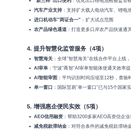
"新三样"出口便利
：优化出口锂电池检验监管模
汽车产业支持
：支持扩大载人电动汽车、锂电
进口机动车"两证合一"
：扩大试点范围
农产品绿色通道
：打造更多口岸农产品快速通关
4. 提升智慧化监管服务（4项）
智慧海关
：全球"智慧海关"在线合作平台上线，
AI审单
：宁波"甬智"AI审单智能体使通关效率提
AI智能审图
：平均识别时间压缩至12秒，查验
单一窗口
：国际贸易"单一窗口"已与15个国家
5. 增强惠企便民实效（5项）
AEO信用融资
：帮助3200多家AEO高资信企
减免税款滞纳金
：对符合条件的减免税款滞纳金2