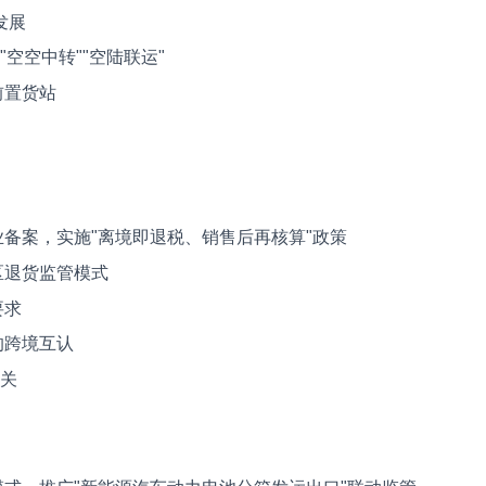
发展
空空中转""空陆联运"
前置货站
备案，实施"离境即退税、销售后再核算"政策
区退货监管模式
要求
的跨境互认
通关